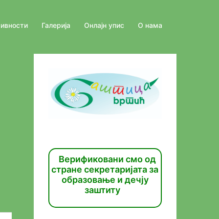
тивности
Галерија
Онлајн упис
О нама
Верификовани смо од
стране секретаријата за
образовање и дечју
заштиту