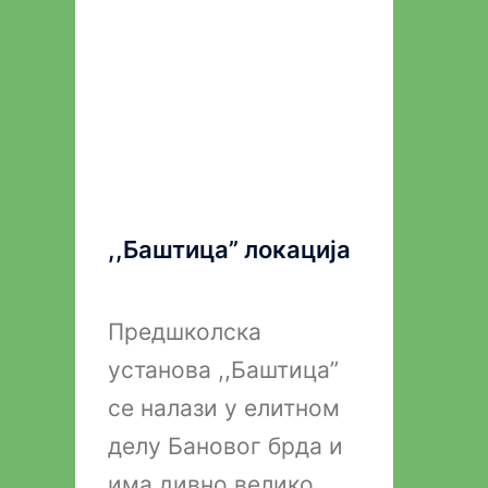
,,Баштица” локација
Предшколска
установа ,,Баштица”
се налази у елитном
делу Бановог брда и
има дивно велико