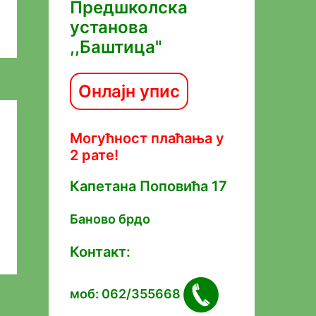
Предшколска
установа
,,Баштица"
Онлајн упис
Могућност плаћања у
2 рате!
Капетана Попoвића 17
Баново брдо
Контакт:
моб: 062/355668