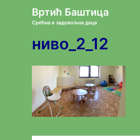
Skip
Вртић Баштица
to
Срећна и задовољна деца
content
ниво_2_12