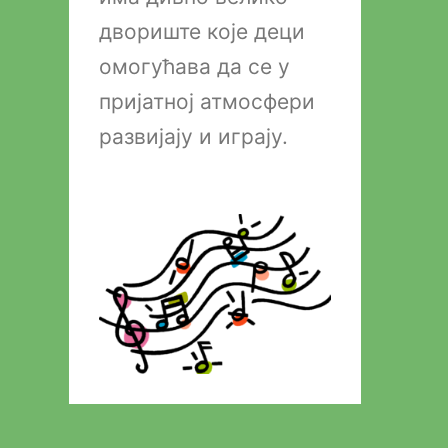
двориште које деци
омогућава да се у
пријатној атмосфери
развијају и играју.