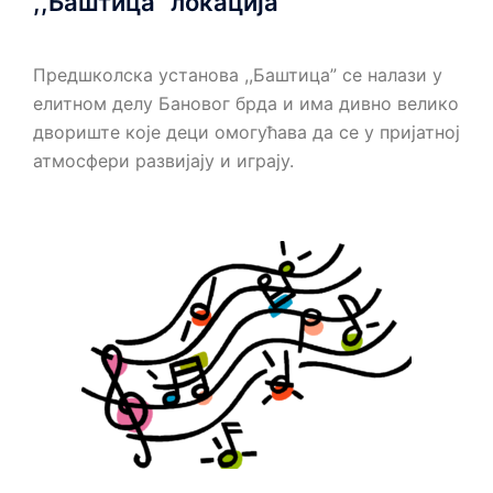
,,Баштица” локација
Предшколска установа ,,Баштица” се налази у
елитном делу Бановог брда и има дивно велико
двориште које деци омогућава да се у пријатној
атмосфери развијају и играју.