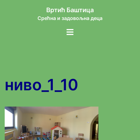
Skip
Вртић Баштица
to
Срећна и задовољна деца
content
Toggle
menu
ниво_1_10