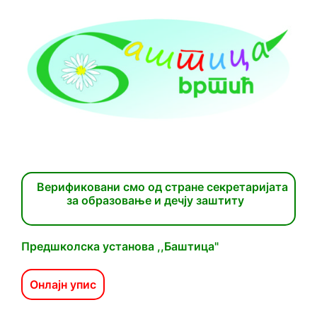
Верификовани смо од стране секретаријата
за образовање и дечју заштиту
Предшколска установа ,,Баштица"
Онлајн упис