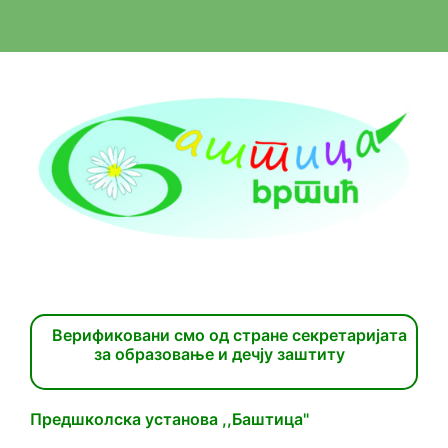
Верификовани смо од стране секретаријата
за образовање и дечју заштиту
Предшколска установа ,,Баштица"