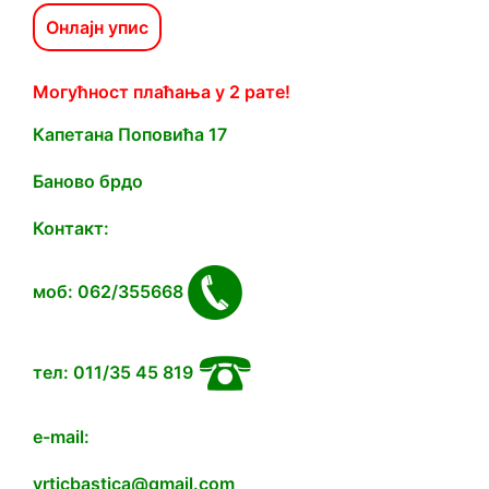
Онлајн упис
Могућност плаћања у 2 рате!
Капетана Попoвића 17
Баново брдо
Контакт:
моб: 062/355668
тел: 011/35 45 819
e-mail:
vrticbastica@gmail.com