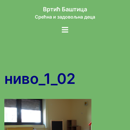
Skip
Вртић Баштица
to
Срећна и задовољна деца
content
Toggle
menu
ниво_1_02