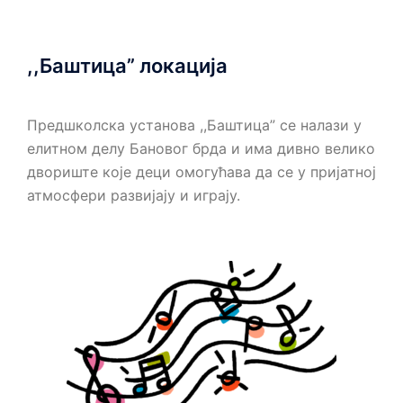
,,Баштица” локација
Предшколска установа ,,Баштица” се налази у
елитном делу Бановог брда и има дивно велико
двориште које деци омогућава да се у пријатној
атмосфери развијају и играју.