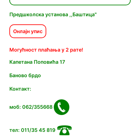
Предшколска установа ,,Баштица"
Онлајн упис
Могућност плаћања у 2 рате!
Капетана Попoвића 17
Баново брдо
Контакт:
моб: 062/355668
тел: 011/35 45 819