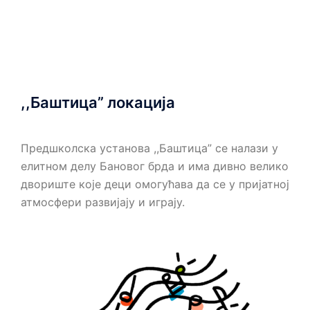
,,Баштица” локација
Предшколска установа ,,Баштица” се налази у
елитном делу Бановог брда и има дивно велико
двориште које деци омогућава да се у пријатној
атмосфери развијају и играју.