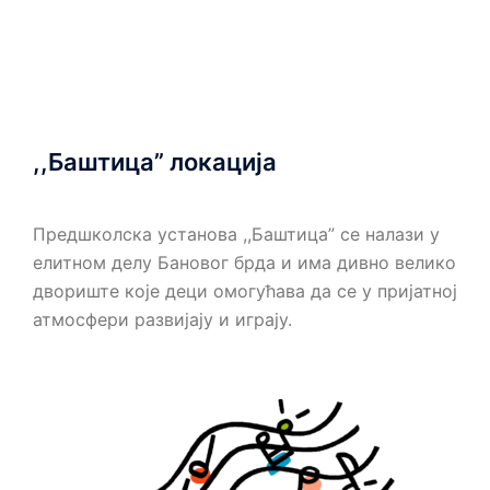
,,Баштица” локација
Предшколска установа ,,Баштица” се налази у
елитном делу Бановог брда и има дивно велико
двориште које деци омогућава да се у пријатној
атмосфери развијају и играју.