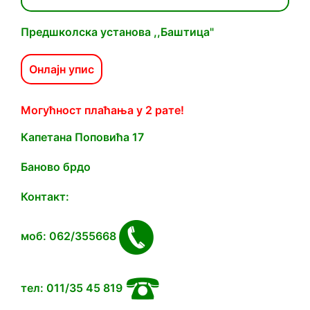
Предшколска установа ,,Баштица"
Онлајн упис
Могућност плаћања у 2 рате!
Капетана Попoвића 17
Баново брдо
Контакт:
моб: 062/355668
тел: 011/35 45 819