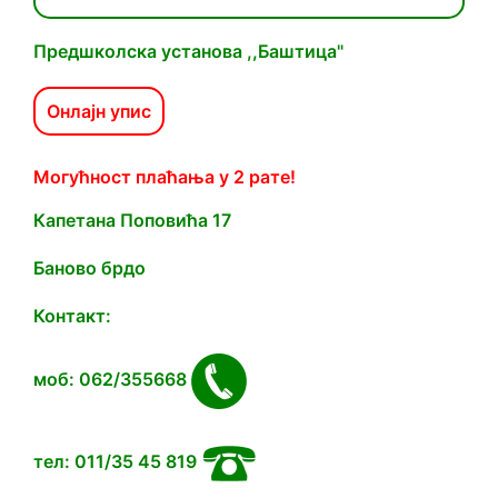
Предшколска установа ,,Баштица"
Онлајн упис
Могућност плаћања у 2 рате!
Капетана Попoвића 17
Баново брдо
Контакт:
моб: 062/355668
тел: 011/35 45 819