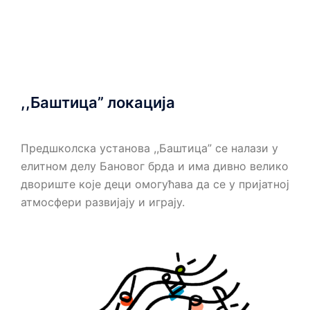
,,Баштица” локација
Предшколска установа ,,Баштица” се налази у
елитном делу Бановог брда и има дивно велико
двориште које деци омогућава да се у пријатној
атмосфери развијају и играју.