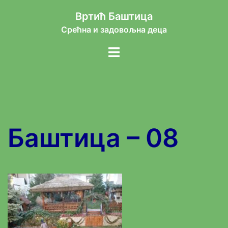
Skip
Вртић Баштица
to
Срећна и задовољна деца
content
Toggle
menu
Баштица – 08