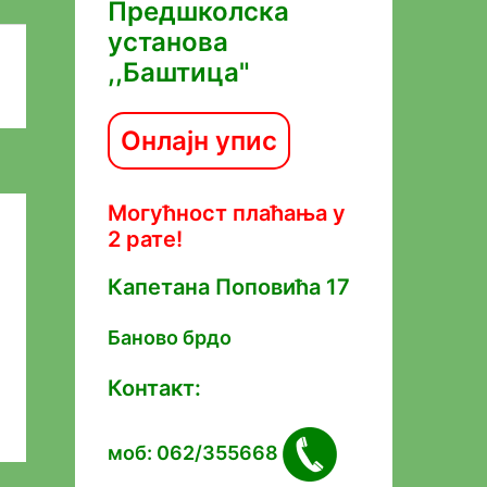
Предшколска
установа
,,Баштица"
Онлајн упис
Могућност плаћања у
2 рате!
Капетана Попoвића 17
Баново брдо
Контакт:
моб: 062/355668