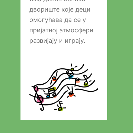
двориште које деци
омогућава да се у
пријатној атмосфери
развијају и играју.