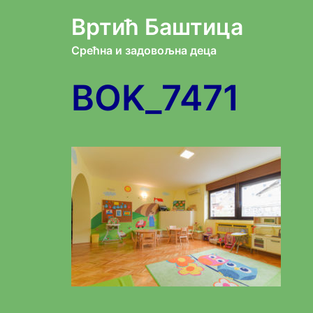
Skip
Вртић Баштица
to
Срећна и задовољна деца
content
BOK_7471