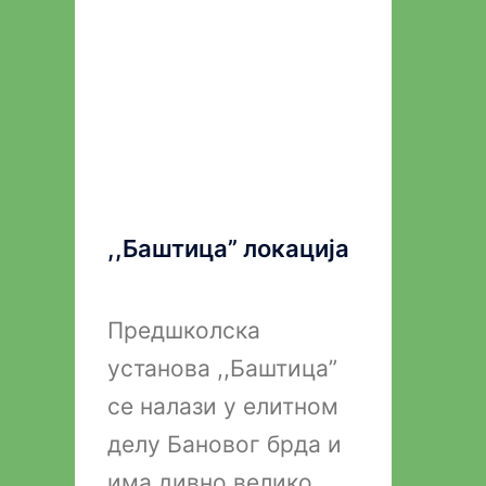
,,Баштица” локација
Предшколска
установа ,,Баштица”
се налази у елитном
делу Бановог брда и
има дивно велико