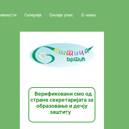
тивности
Галерија
Онлајн упис
О нама
Верификовани смо од
стране секретаријата за
образовање и дечју
заштиту