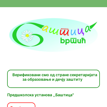
Верификовани смо од стране секретаријата
за образовање и дечју заштиту
Предшколска установа ,,Баштица"