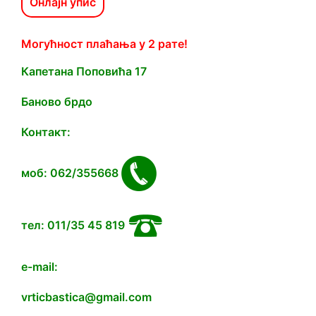
Онлајн упис
Могућност плаћања у 2 рате!
Капетана Попoвића 17
Баново брдо
Контакт:
моб: 062/355668
тел: 011/35 45 819
e-mail:
vrticbastica@gmail.com