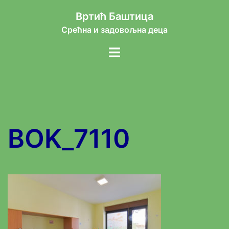
Skip
Вртић Баштица
to
Срећна и задовољна деца
content
Toggle
menu
BOK_7110