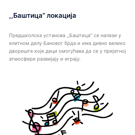
,,Баштица” локација
Предшколска установа ,,Баштица” се налази у
елитном делу Бановог брда и има дивно велико
двориште које деци омогућава да се у пријатној
атмосфери развијају и играју.