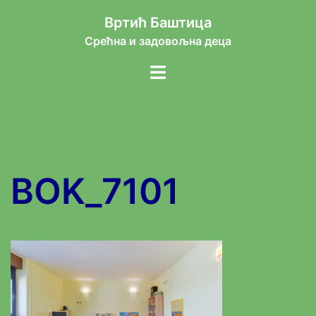
Skip
Вртић Баштица
to
Срећна и задовољна деца
content
Toggle
menu
BOK_7101