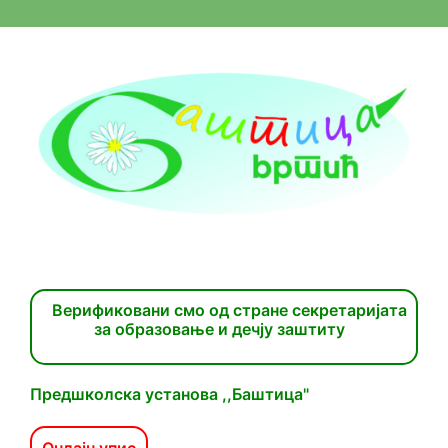
Верификовани смо од стране секретаријата
за образовање и дечју заштиту
Предшколска установа ,,Баштица"