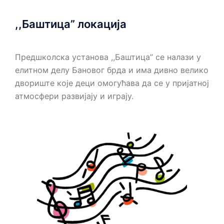
,,Баштица” локација
Предшколска установа ,,Баштица” се налази у
елитном делу Бановог брда и има дивно велико
двориште које деци омогућава да се у пријатној
атмосфери развијају и играју.