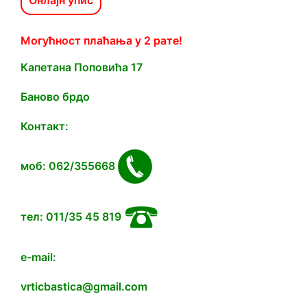
Онлајн упис
Могућност плаћања у 2 рате!
Капетана Попoвића 17
Баново брдо
Контакт:
моб: 062/355668
тел: 011/35 45 819
e-mail:
vrticbastica@gmail.com