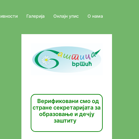
тивности
Галерија
Онлајн упис
О нама
Верификовани смо од
стране секретаријата за
образовање и дечју
заштиту