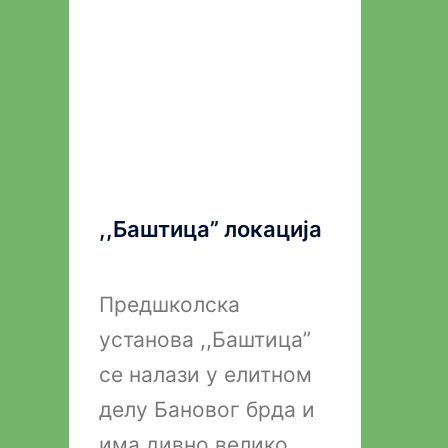
,,Баштица” локација
Предшколска
установа ,,Баштица”
се налази у елитном
делу Бановог брда и
има дивно велико