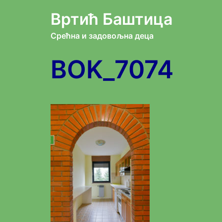
Skip
Вртић Баштица
to
Срећна и задовољна деца
content
BOK_7074