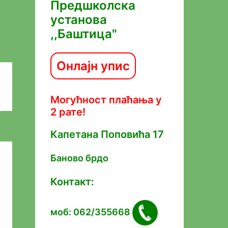
Предшколска
установа
,,Баштица"
Онлајн упис
Могућност плаћања у
2 рате!
Капетана Попoвића 17
Баново брдо
Контакт:
моб: 062/355668