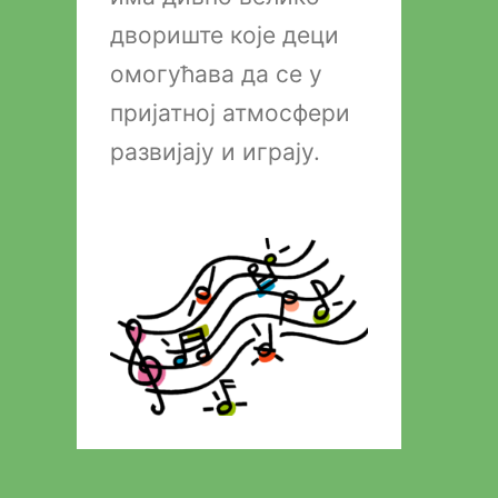
двориште које деци
омогућава да се у
пријатној атмосфери
развијају и играју.